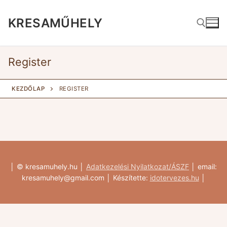
Ugrás
a
KRESAMŰHELY
tartalomra
Register
Keresése:
KEZDŐLAP
REGISTER
│ © kresamuhely.hu │
Adatkezelési Nyilatkozat
/ÁSZF
│ email:
kresamuhely@gmail.com │ Készítette:
idotervezes.hu
│