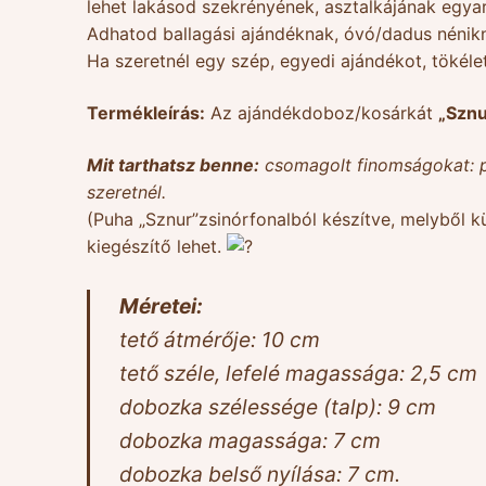
lehet lakásod szekrényének, asztalkájának egyar
Adhatod ballagási ajándéknak, óvó/dadus nénikn
Ha szeretnél egy szép, egyedi ajándékot, tökéle
Termékleírás:
Az ajándékdoboz/kosárkát
„Sznu
Mit tarthatsz benne:
csomagolt finomságokat: pl
szeretnél.
(Puha „Sznur”zsinórfonalból készítve, melyből k
kiegészítő lehet.
Méretei:
tető átmérője: 10 cm
tető széle, lefelé magassága: 2,5 cm
dobozka szélessége (talp): 9 cm
dobozka magassága: 7 cm
dobozka belső nyílása: 7 cm.