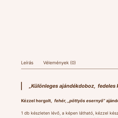
Leírás
Vélemények (0)
„Különleges ajándékdoboz
, fedeles
Kézzel horgolt,
fehér, „pöttyös esernyő”
ajánd
1 db készleten lévő, a képen látható, kézzel kés