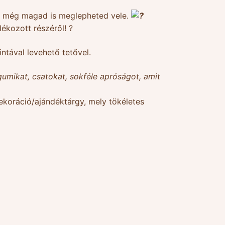
 és még magad is meglepheted vele.
ékozott részéről! ?
ntával levehető tetővel.
umikat, csatokat, sokféle apróságot, amit
ekoráció/ajándéktárgy, mely tökéletes