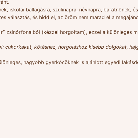
ánt.
ek, iskolai ballagásra, szülinapra, névnapra, barátnőnek,
tes választás, és hidd el, az öröm nem marad el a megajánd
r”
zsinórfonalból (kézzel horgoltam), ezzel a különleges mi
: cukorkákat, kötéshez, horgoláshoz kisebb dolgokat, hajg
ülönleges, nagyobb gyerkőcöknek is ajánlott egyedi lakásd