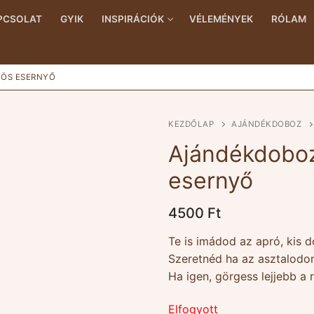
PCSOLAT
GYIK
INSPIRÁCIÓK
VÉLEMÉNYEK
RÓLAM
YÖS ESERNYŐ
KEZDŐLAP
AJÁNDÉKDOBOZ
Ajándékdoboz
esernyő
4500
Ft
Te is imádod az apró, kis 
Szeretnéd ha az asztalodo
Ha igen, görgess lejjebb a r
Elfogyott