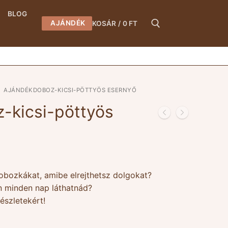
BLOG
AJÁNDÉK
KOSÁR
/
0
FT
Keresése:
AJÁNDÉKDOBOZ-KICSI-PÖTTYÖS ESERNYŐ
-kicsi-pöttyös
dobozkákat, amibe elrejthetsz dolgokat?
n minden nap láthatnád?
észletekért!