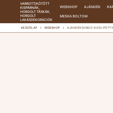
Ugrás
VARROTT/KÖTÖTT
WEBSHOP
AJÁNDÉK
KA
KISPÁRNÁK,
a
HORGOLT TÁSKÁK,
tartalomra
HORGOLT
MESKA BOLTOM
LAKÁSDEKORÁCIÓK
KEZDŐLAP
WEBSHOP
AJÁNDÉKDOBOZ-KICSI-PÖTT