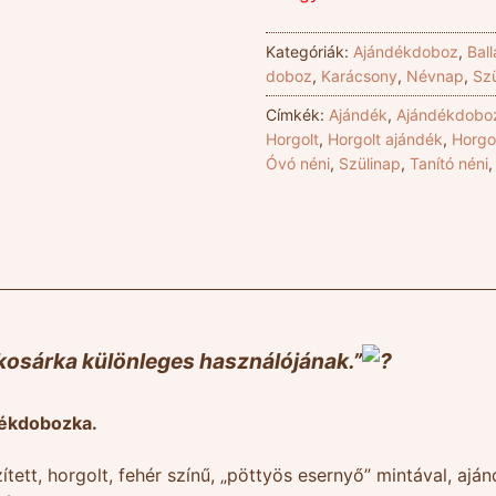
Kategóriák:
Ajándékdoboz
,
Bal
doboz
,
Karácsony
,
Névnap
,
Sz
Címkék:
Ajándék
,
Ajándékdobo
Horgolt
,
Horgolt ajándék
,
Horgo
Óvó néni
,
Szülinap
,
Tanító néni
 kosárka különleges használójának.”
ékdobozka.
zített, horgolt, fehér színű, „pöttyös esernyő” mintával, a