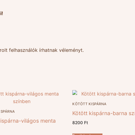
i!
olt felhasználók írhatnak véleményt.
KÖTÖTT KISPÁRNA
ISPÁRNA
Kötött kispárna-barna sz
kispárna-világos menta
8200
Ft