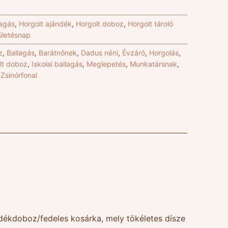
lagás
,
Horgolt ajándék
,
Horgolt doboz
,
Horgolt tároló
ületésnap
z
,
Ballagás
,
Barátnőnek
,
Dadus néni
,
Évzáró
,
Horgolás
,
lt doboz
,
Iskolai ballagás
,
Meglepetés
,
Munkatársnak
,
,
Zsinórfonal
jándékdoboz/fedeles kosárka, mely tökéletes dísze