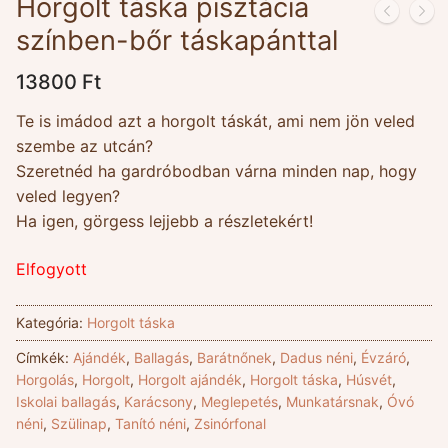
Horgolt táska pisztácia
színben-bőr táskapánttal
13800
Ft
Te is imádod azt a horgolt táskát, ami nem jön veled
szembe az utcán?
Szeretnéd ha gardróbodban várna minden nap, hogy
veled legyen?
Ha igen, görgess lejjebb a részletekért!
Elfogyott
Kategória:
Horgolt táska
Címkék:
Ajándék
,
Ballagás
,
Barátnőnek
,
Dadus néni
,
Évzáró
,
Horgolás
,
Horgolt
,
Horgolt ajándék
,
Horgolt táska
,
Húsvét
,
Iskolai ballagás
,
Karácsony
,
Meglepetés
,
Munkatársnak
,
Óvó
néni
,
Szülinap
,
Tanító néni
,
Zsinórfonal