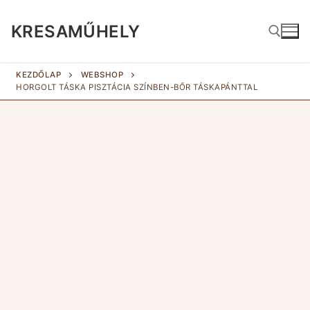
Ugrás
a
KRESAMŰHELY
tartalomra
KEZDŐLAP
WEBSHOP
HORGOLT TÁSKA PISZTÁCIA SZÍNBEN-BŐR TÁSKAPÁNTTAL
Keresé