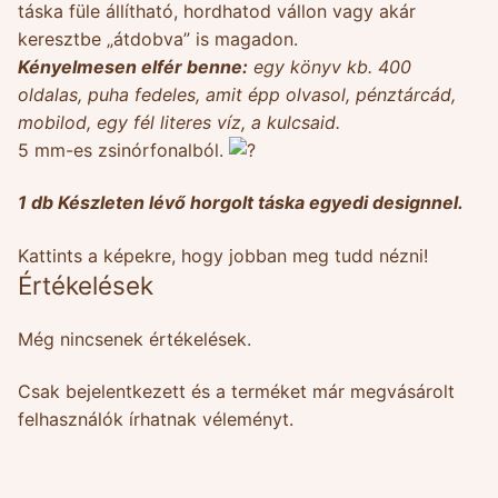
táska füle állítható, hordhatod vállon vagy akár
keresztbe „átdobva” is magadon.
Kényelmesen elfér benne:
egy könyv kb. 400
oldalas, puha fedeles, amit épp olvasol, pénztárcád,
mobilod, egy fél literes víz, a kulcsaid.
5 mm-es zsinórfonalból.
1 db Készleten lévő horgolt táska egyedi designnel.
Kattints a képekre, hogy jobban meg tudd nézni!
Értékelések
Még nincsenek értékelések.
Csak bejelentkezett és a terméket már megvásárolt
felhasználók írhatnak véleményt.