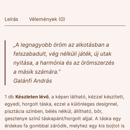
Leírás
Vélemények (0)
„A legnagyobb öröm az alkotásban a
felszabadult, vég nélküli játék, új utak
nyitása, a harmónia és az örömszerzés
a másik számára.”
Galánfi András
1 db
Készleten lévő
, a képen látható, kézzel készített,
egyedi, horgolt táska, ezzel a különleges designnel,
pisztácia színben, bélés nélkül, állítható, bőr,
gesztenye színű táskapánt/horgolt aljjal. A táska egy
érdekes fa gombbal záródik, melyhez egy kis bojtot is