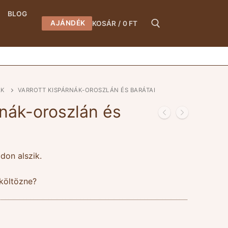
BLOG
AJÁNDÉK
KOSÁR
/
0
FT
Keresése:
ÁK
VARROTT KISPÁRNÁK-OROSZLÁN ÉS BARÁTAI
rnák-oroszlán és
don alszik.
költözne?