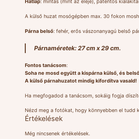
Hátlap
: mintás (mint az eleje), patentos kialakít
A külső huzat mosógépben max. 30 fokon moshat
Párna belső
: fehér, erős vászonanyagú belső pár
Párnaméretek: 27 cm x 29 cm.
Fontos tanácsom
:
Soha ne mosd együtt a kispárna külső, és bel
A külső párnahuzatot mindig kifordítva vasald!
Ha megfogadod a tanácsom, sokáig fogja díszít
Nézd meg a fotókat, hogy könnyebben el tudd k
Értékelések
Még nincsenek értékelések.