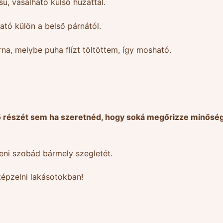
ású, vasalható külső huzattal.
ó külön a belső párnától.
na, melybe puha flízt töltöttem, így mosható.
ső részét sem ha szeretnéd, hogy soká megőrizze minőség
eni szobád bármely szegletét.
épzelni lakásotokban!