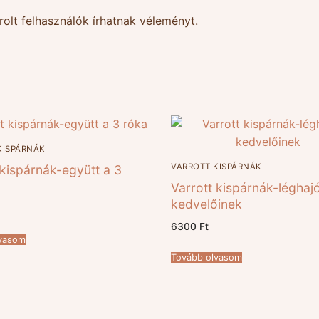
olt felhasználók írhatnak véleményt.
KISPÁRNÁK
VARROTT KISPÁRNÁK
 kispárnák-együtt a 3
Varrott kispárnák-léghaj
kedvelőinek
6300
Ft
lvasom
Tovább olvasom