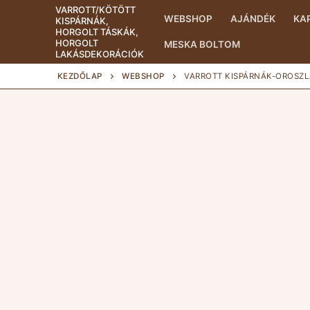
Ugrás
VARROTT/KÖTÖTT
WEBSHOP
AJÁNDÉK
KA
KISPÁRNÁK,
a
HORGOLT TÁSKÁK,
tartalomra
HORGOLT
MESKA BOLTOM
LAKÁSDEKORÁCIÓK
KEZDŐLAP
WEBSHOP
VARROTT KISPÁRNÁK-OROSZL