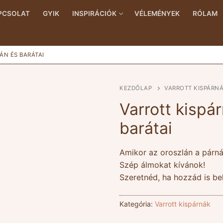
PCSOLAT
GYIK
INSPIRÁCIÓK
VÉLEMÉNYEK
RÓLAM
ÁN ÉS BARÁTAI
KEZDŐLAP
VARROTT KISPÁRN
Varrott kispá
barátai
Amikor az oroszlán a párná
Szép álmokat kívánok!
Szeretnéd, ha hozzád is be
Kategória:
Varrott kispárnák