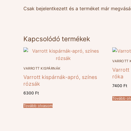
Csak bejelentkezett és a terméket már megvásár
Kapcsolódó termékek
VARROTT 
VARROTT KISPÁRNÁK
Varrott
róka
Varrott kispárnák-apró, színes
rózsák
7400
Ft
6300
Ft
Tovább o
Tovább olvasom