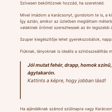
Szívesen beköltöznek hozzád, ha szeretnéd.
Mivel imádom a karácsonyt, gondolom te is, a k
Így aztán, amikor az üzletben megláttam méterb
valakinek örömet szerezhessek az év legszebb 
Szuper kiegészítője lehet gyerekszobátok, napp
Fiúknak, lányoknak is ideális a színösszeállítás m
Jól mutat fehér, drapp, homok színű, 
ágytakarón.
Kattints a képre, hogy jobban lásd!
Ha ajándéknak szánod szülinapra vagy Karácson