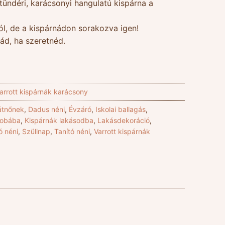
tündéri, karácsonyi hangulatú kispárna a
ól, de a kispárnádon sorakozva igen!
ád, ha szeretnéd.
arrott kispárnák karácsony
átnőnek
,
Dadus néni
,
Évzáró
,
Iskolai ballagás
,
zobába
,
Kispárnák lakásodba
,
Lakásdekoráció
,
 néni
,
Szülinap
,
Tanító néni
,
Varrott kispárnák