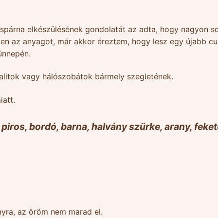
ispárna elkészülésének gondolatát az adta, hogy nagyon s
en az anyagot, már akkor éreztem, hogy lesz egy újabb cuk
ünnepén.
alitok vagy hálószobátok bármely szegletének.
iatt.
piros, bordó, barna, halvány szürke, arany, feket
yra, az öröm nem marad el.