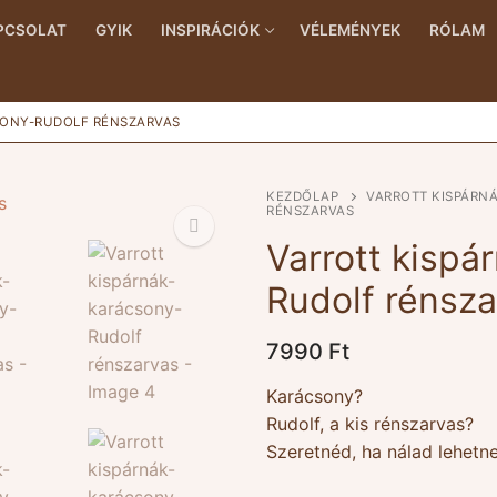
PCSOLAT
GYIK
INSPIRÁCIÓK
VÉLEMÉNYEK
RÓLAM
SONY-RUDOLF RÉNSZARVAS
KEZDŐLAP
VARROTT KISPÁRN
RÉNSZARVAS
Varrott kispá
Rudolf rénsz
🔍
7990
Ft
Karácsony?
Rudolf, a kis rénszarvas?
Szeretnéd, ha nálad lehetn