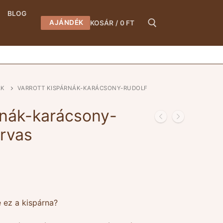
BLOG
AJÁNDÉK
KOSÁR
/
0
FT
Keresése:
ÁK
VARROTT KISPÁRNÁK-KARÁCSONY-RUDOLF
rnák-karácsony-
arvas
e ez a kispárna?