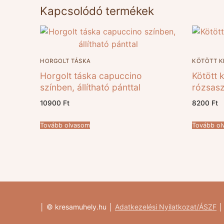
Kapcsolódó termékek
HORGOLT TÁSKA
KÖTÖTT K
Horgolt táska capuccino
Kötött 
színben, állítható pánttal
rózsasz
10900
Ft
8200
Ft
Tovább olvasom
Tovább o
│ © kresamuhely.hu │
Adatkezelési Nyilatkozat
/ÁSZF
│ 