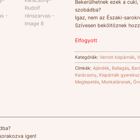
Bekerülhetnek ezek a cuki, 
szobádba?
Igaz, nem az Északi-sarokr
Szívesen beköltöznek hozz
Elfogyott
Kategóriák:
Varrott kispárnák
,
V
Címkék:
Ajándék
,
Ballagás
,
Bar
Karácsony
,
Kispárnák gyereks
Meglepetés
,
Munkatársnak
,
Óvó
ádba?
sorakozva igen!