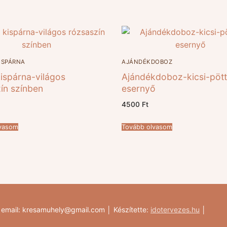
ISPÁRNA
AJÁNDÉKDOBOZ
kispárna-világos
Ajándékdoboz-kicsi-pöt
ín színben
esernyő
4500
Ft
lvasom
Tovább olvasom
email: kresamuhely@gmail.com │ Készítette:
idotervezes.hu
│