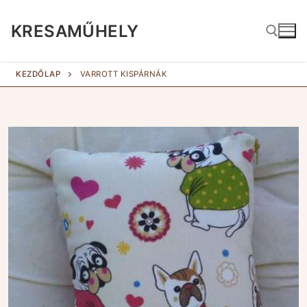
Ugrás
a
KRESAMŰHELY
tartalomra
KEZDŐLAP
VARROTT KISPÁRNÁK
Keresése: